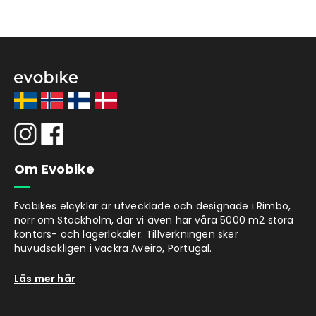
dessutom en USB-port där du t.ex. kan ladda
din telefon.
EvoBike CLASSIC-3 har ett växelsystem med
tre lägen från välkända Shimano. Systemet
är integrerat i baknavet vilket ger hög
driftsäkerhet samt minimalt skötselbehov.
Du kan växla när som helst under cyklingen
förutom när du trampar mycket hårt.
Bromssystemet består av fotbroms för
bakhjulet och hydraulisk skivbroms för
Om Evobike
framhjulet. Detta ger ordentlig bromskraft i
alla lägen. EvoBike CLASSIC-3 finns även med
Evobikes elcyklar är utvecklade och designade i Rimbo,
sju växlar för dig som vill ha snabbare
norr om Stockholm, där vi även har våra 5000 m2 stora
växellägen för raksträckor och lättare
kontors- och lagerlokaler. Tillverkningen sker
växellägen för de tyngsta backarna.
huvudsakligen i vackra Aveiro, Portugal.
Räckvidd
Läs mer här
Räckvidden för elcyklar är alltid svårt att
specificera eftersom det beror på en mängd