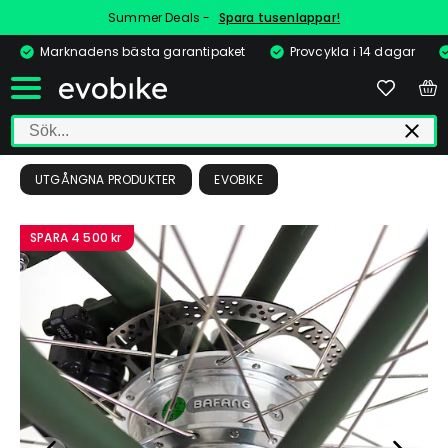
Summer Deals -
Spara tusenlappar!
Marknadens bästa garantipaket
Provcykla i 14 dagar
UTGÅNGNA PRODUKTER
EVOBIKE
SPARA
4 500 kr