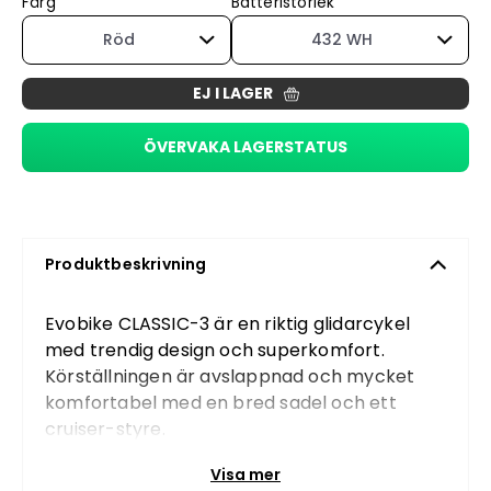
Färg
Batteristorlek
Röd
432 WH
EJ I LAGER
ÖVERVAKA LAGERSTATUS
Produktbeskrivning
Evobike CLASSIC-3 är en riktig glidarcykel
med trendig design och superkomfort.
Körställningen är avslappnad och mycket
komfortabel med en bred sadel och ett
cruiser-styre.
Design
Visa mer