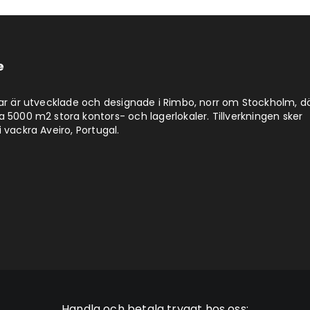
e
lar är utvecklade och designade i Rimbo, norr om Stockholm, d
a 5000 m2 stora kontors- och lagerlokaler. Tillverkningen sker
 vackra Aveiro, Portugal.
Handla och betala tryggt hos oss: