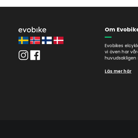
Om Evobik
Evobikes elcyk
vi även har vår
huvudsakligen i
Läs mer här