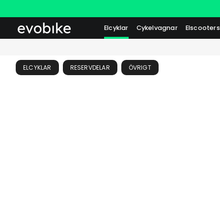
Elcyklar
Cykelvagnar
Elscooters
ELCYKLAR
RESERVDELAR
ÖVRIGT