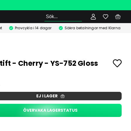
Sök
t
Provcykla i 14 dagar
Säkra betalningar med Klarna
tift - Cherry - YS-752 Gloss
EJ I LAGER
ÖVERVAKA LAGERSTATUS