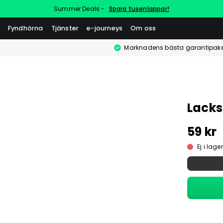
Summer Deals -
Spara tusenlappar!
Fyndhörna
Tjänster
e-journeys
Om oss
Marknadens bästa garantipake
Lacks
59 kr
Ej i lager