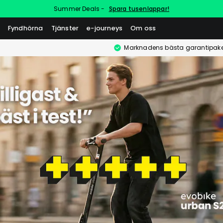
Summer Deals -
Spara tusenlappar!
Fyndhörna
Tjänster
e-journeys
Om oss
Marknadens bästa garantipake