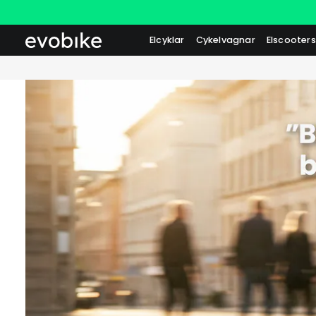
Elcyklar
Cykelvagnar
Elscooters