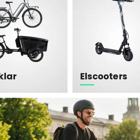
klar
Elscooters