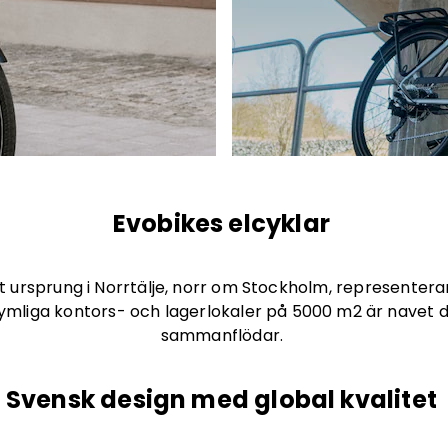
Evobikes elcyklar
tt ursprung i Norrtälje, norr om Stockholm, represente
ymliga kontors- och lagerlokaler på 5000 m2 är navet dä
sammanflödar.
Svensk design med global kvalitet