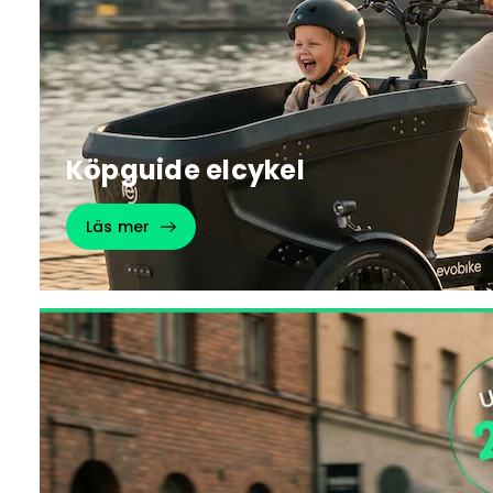
Köpguide elcykel
Läs mer