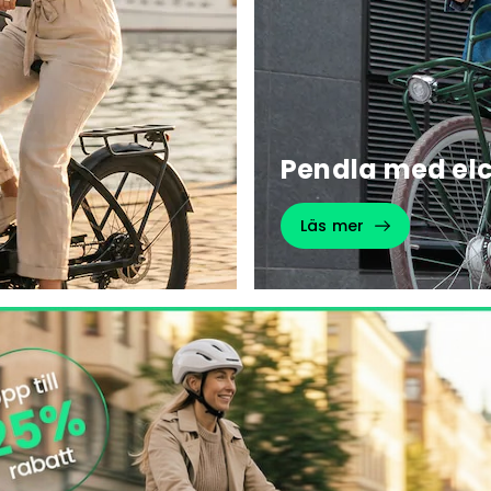
Pendla med elc
Läs mer