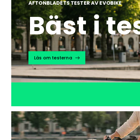
AFTONBLADETS TESTER AV EVOBIKE
Bäst i te
Läs om testerna