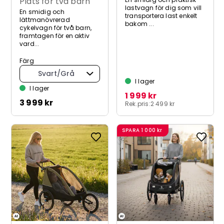
Plats för två barn
lastvagn för dig som vill
En smidig och
transportera last enkelt
lättmanövrerad
bakom ...
cykelvagn för två barn,
framtagen för en aktiv
vard...
Färg
Svart/Grå
I lager
I lager
1 999 kr
3 999 kr
Rek.pris:
2 499 kr
SPARA
1 000 kr