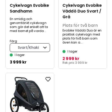
Cykelvagn Evobike
Cykelvagn Evobike
Sandhamn
Väddö Duo Svart /
Grå
En smidig och
genomtänkt cykelvagn
Plats för två barn
som gör det enkelt att ta
Evobike Väddö Duo är en
med barnet på varda...
praktisk cykelvagn med
plats för två barn som
Färg
även kan a...
Svart/Khaki
I lager
I lager
2 999 kr
3 999 kr
Rek.pris:
3 999 kr