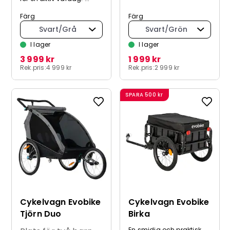
Färg
Färg
Svart/Grå
Svart/Grön
I lager
I lager
3 999 kr
1 999 kr
Rek.pris:
4 999 kr
Rek.pris:
2 999 kr
SPARA
500 kr
Cykelvagn Evobike
Cykelvagn Evobike
Tjörn Duo
Birka
En smidig och praktisk