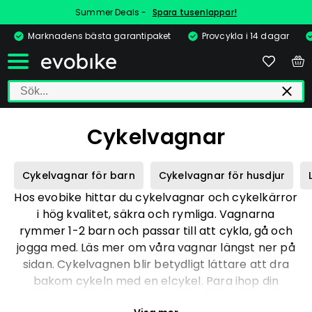
Summer Deals -
Spara tusenlappar!
Marknadens bästa garantipaket
Provcykla i 14 dagar
Cykelvagnar
Cykelvagnar för barn
Cykelvagnar för husdjur
Hos evobike hittar du cykelvagnar och cykelkärror
i hög kvalitet, säkra och rymliga. Vagnarna
rymmer 1-2 barn och passar till att cykla, gå och
jogga med. Läs mer om våra vagnar längst ner på
sidan. Cykelvagnen blir betydligt lättare att dra
bakom cykeln med en elcykel. Para ihop din
cykelvagn med en elcykel från evobike!