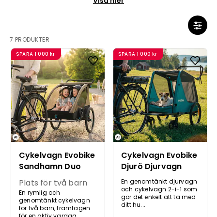
Visa mer
7 PRODUKTER
SPARA
1 000 kr
SPARA
1 000 kr
Cykelvagn Evobike
Cykelvagn Evobike
Sandhamn Duo
Djurö Djurvagn
Plats för två barn
En genomtänkt djurvagn
och cykelvagn 2-i-1 som
En rymlig och
gör det enkelt att ta med
genomtänkt cykelvagn
ditt hu...
för två barn, framtagen
för en aktiv vardag. ...