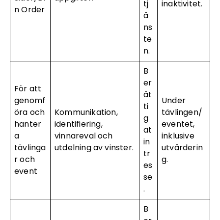
tj
inaktivitet.
n Order
ä
ns
te
n.
B
er
För att
ät
genomf
Under
ti
öra och
Kommunikation,
tävlingen/
g
hanter
identifiering,
eventet,
at
a
vinnareval och
inklusive
in
tävlinga
utdelning av vinster.
utvärderin
tr
r och
g.
es
event
se
.
B