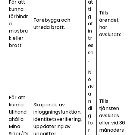
För att
ät
kunna
ti
Tills
förhindr
g
Förebygga och
ärendet
a
at
utreda brott.
har
missbru
in
avslutats.
k eller
tr
brott
es
se
.
N
ö
dv
ä
För att
n
Tills
kunna
Skapande av
di
tjänsten
tillhand
inloggningsfunktion,
g
avslutas
ahålla
identitetsverifiering,
fö
eller vid 36
Mina
uppdatering av
r
månaders
Sidor/Di
uppgifter.