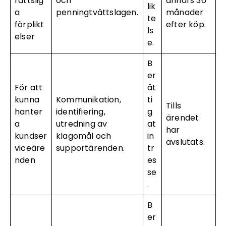
rättslig
och
annars 36
lik
a
penningtvättslagen.
månader
te
förplikt
efter köp.
ls
elser
e.
B
er
För att
ät
kunna
Kommunikation,
ti
Tills
hanter
identifiering,
g
ärendet
a
utredning av
at
har
kundser
klagomål och
in
avslutats.
viceäre
supportärenden.
tr
nden
es
se
.
B
er