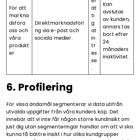
er
Kan
För att
ät
avslutas
markna
ti
av kunden,
dsföra
Direktmarknadsföri
g
annars tas
oss och
ng via e-post och
at
bort efter
våra
sociala medier.
in
24
produkt
tr
månaders
er
es
inaktivitet.
se
.
6. Profilering
För vissa ändamål segmenterar vi data utifrån
utvalda uppgifter från våra kunders köp. Det
innebär att vi inte får någon större kundinsikt om
just dig utan segmenteringar handlar om att vi ska
kunna få bättre insikt i hur olika kundgrupper