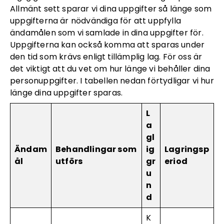
Allmänt sett sparar vi dina uppgifter så länge som
uppgifterna är nödvändiga för att uppfylla
ändamålen som vi samlade in dina uppgifter för.
Uppgifterna kan också komma att sparas under
den tid som krävs enligt tillämplig lag. För oss är
det viktigt att du vet om hur länge vi behåller dina
personuppgifter. I tabellen nedan förtydligar vi hur
länge dina uppgifter sparas.
L
a
gl
Ändam
Behandlingar som
ig
Lagringsp
ål
utförs
gr
eriod
u
n
d
K