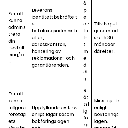
ö
Leverans,
p
För att
identitetsbekräftels
e
kunna
e,
av
Tills köpet
adminis
betalningsadministr
ta
genomfört
trera
ation,
le
s och 36
din
adresskontroll,
t
månader
beställ
hantering av
m
därefter.
ning/kö
reklamations- och
e
p
garantiärenden.
d
di
g.
R
För att
ät
kunna
Minst sju år
tsl
fullgöra
Uppfyllande av krav
enligt
ig
företag
enligt lagar såsom
bokförings
fö
ets
bokföringslagen
lagen,
rp