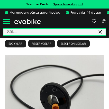
Summer Deals -
Spara tusenlappar!
Marknadens bästa garantipaket
Provcykla i 14 dagar
ELCYKLAR
RESERVDELAR
ELEKTRONIKDELAR