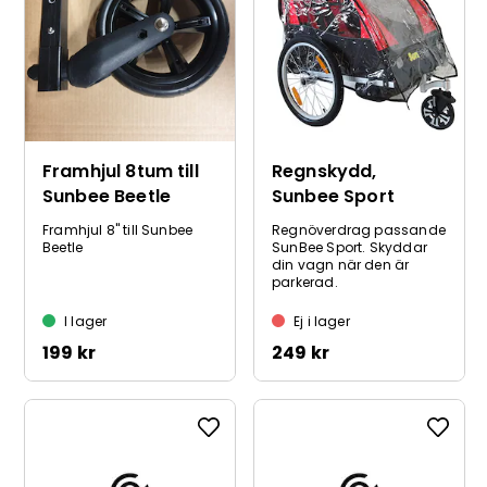
Framhjul 8tum till
Regnskydd,
Sunbee Beetle
Sunbee Sport
Framhjul 8" till Sunbee
Regnöverdrag passande
Beetle
SunBee Sport. Skyddar
din vagn när den är
parkerad.
I lager
Ej i lager
199 kr
249 kr