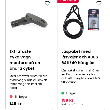
SPARA
69 kr
Extrafäste
Låspaket med
cykelvagn -
låsvajer och ABUS
montera på en
64ti/40 hänglås
andra cykel
Låspaket som innehåller
en låsvajer med öglor
Med ett extra fäste till din
och ett hänglås med två
cykelvagn kan du enkelt
tillhörand...
flytta vagnen mellan
olika ...
I lager
Ej i lager
199 kr
149 kr
Rek.pris:
268 kr