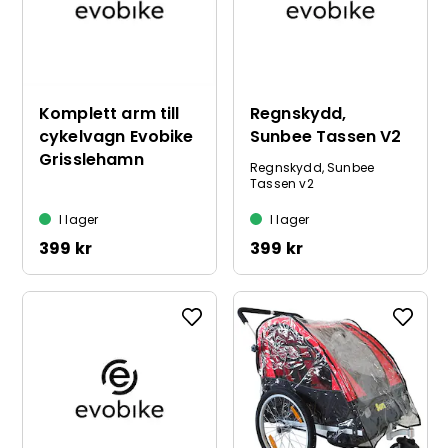
Komplett arm till
Regnskydd,
cykelvagn Evobike
Sunbee Tassen V2
Grisslehamn
Regnskydd, Sunbee
Tassen v2
I lager
I lager
399 kr
399 kr