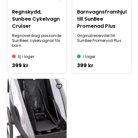
Regnskydd,
Barnvagnsframhjul
Sunbee Cykelvagn
till SunBee
Cruiser
Promenad Plus
Regnöverdrag passande
Originalreservdel till
SunBees cykelvagnar för
SunBee Promenad Plus
barn.
Ej i lager
I lager
399 kr
399 kr