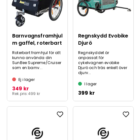
Barnvagnsframhjul
Regnskydd Evobike
m gaffel, roterbart
Djurö
Roterbart framhjul för att
Regnskyddet är
kunna använda din
anpassat för
SunBee Supreme/Cruiser
cykelvagnen evobike
som en barnv...
Djurö och träs enkelt över
djurv...
Ej i lager
I lager
349 kr
399 kr
Rek.pris:
499 kr