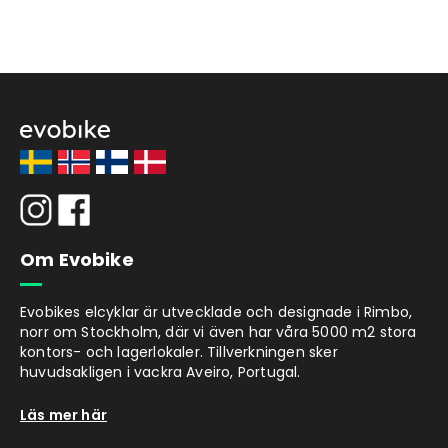
både fram och bak.
Prestanda och användning
Evobike Flexs breda däck gör att den känns
mjuk och stadig när du kör över ojämnheter i
marken. Det går även att ställa cykeln i ett
så gott som stelt läge för att underlätta vid
startögonblicket eller om du helt enkelt vill
att ramen ska vara stel. När du väl fått rull på
cykeln gör du snabbt cykeln lutningsbar igen
genom ett reglage på styret. Cyklingkänslan
Om Evobike
blir relativt lik en tvåhjulig cykel då du kan
luta den främre ramdelen i kurvor men du får
samtidigt extra stöd av de två bakhjulen.
Evobikes elcyklar är utvecklade och designade i Rimbo,
norr om Stockholm, där vi även har våra 5000 m2 stora
Max lastvikt 120 kg.
kontors- och lagerlokaler. Tillverkningen sker
Räckvidd
huvudsakligen i vackra Aveiro, Portugal.
Evobike Flex når upp till 70 km räckvidd
Läs mer här
under optimala cyklingförhållanden.