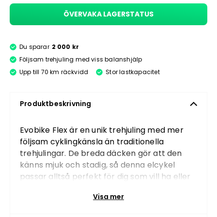
ÖVERVAKA LAGERSTATUS
Du sparar
2 000 kr
Följsam trehjuling med viss balanshjälp
Upp till 70 km räckvidd
Stor lastkapacitet
Produktbeskrivning
Evobike Flex är en unik trehjuling med mer
följsam cyklingkänsla än traditionella
trehjulingar. De breda däcken gör att den
känns mjuk och stadig, så denna elcykel
passar alltså perfekt för dig som vill ha eller
behöver lite extra balans!
Visa mer
Att cykla på en trehjulig cykel skiljer sig en
del från att cykla på en vanlig tvåhjulig cykel.