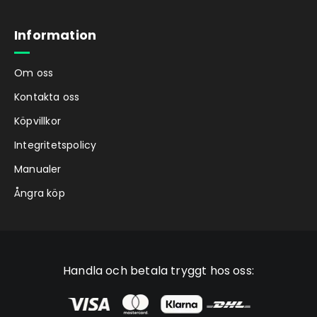
Motor och batteri
Evobike Flex är utrustad med
Information
kvalitetskomponenter, detta gäller inte
minst motorn och batteriet. Elmotorn har
Om oss
250W effekt och är belägen i cykelns
Kontakta oss
framhjul. Du kan ställa in hur mycket
motorassistans du vill ha genom en panel på
Köpvillkor
styret. Batterikapaciteten är 36 V 13 Ah (468
Integritetspolicy
Wh). Evobike Flex har ett växelsystem med
tre växellägen från välkända Shimano och
Manualer
modellen bromsas med handbroms både för
Ångra köp
fram- och bakhjulet.
Leverans och retur
Laddare och batteri medföljer.
Produkten levereras i kartong så gott som
Handla och betala tryggt hos oss:
startklar. Du behöver endast räta upp styret
och ställa in sadeln i lagom höjd. Leverans