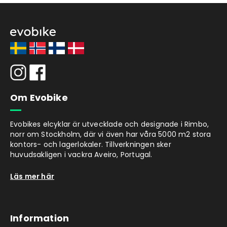
robust och flexibel plast för en perfekt
stabilitet
God ventilitation med 8 luftintag
Om Evobike
Insektsnät i de främre luftintagen
Evobikes elcyklar är utvecklade och designade i Rimbo,
norr om Stockholm, där vi även har våra 5000 m2 stora
kontors- och lagerlokaler. Tillverkningen sker
huvudsakligen i vackra Aveiro, Portugal.
Mjuka remmar som är enkla att justera
med hjälp av praktiska delare
Läs mer här
Passiv säkerhet tack vare reflexer
Information