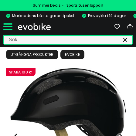
Summer Deals -
Spara tusenlappar!
Marknadens bästa garantipaket
Provcykla i 14 dagar
UTGÅNGNA PRODUKTER
EVOBIKE
SPARA
100 kr