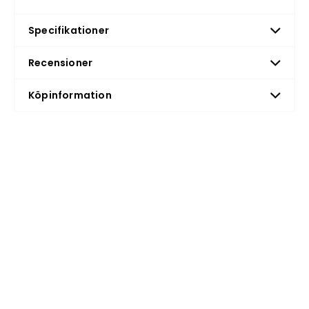
det yttre skalet och stötdämpande
Specifikationer
hjälmmaterialet (EPS)
Recensioner
Förlängd skumplast skärm för
Köpinformation
maximalt ansiktsskydd
Djupgående baksida och nackskydd
Zoom Evo Kids - exakt justeringssystem
med ett lätt och litet vred
Storleksjustering via hel ring gjord av