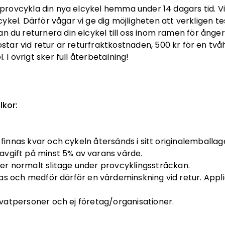
t provcykla din nya elcykel hemma under 14 dagars tid. Vi
kel. Därför vågar vi ge dig möjligheten att verkligen tes
an du returnera din elcykel till oss inom ramen för ånger
r vid retur är returfraktkostnaden, 500 kr för en tvåhju
. I övrigt sker full återbetalning!
lkor:
finnas kvar och cykeln återsänds i sitt originalemballag
avgift på minst 5% av varans värde.
ver normalt slitage under provcyklingssträckan.
 och medför därför en värdeminskning vid retur. Applic
ivatpersoner och ej företag/organisationer.