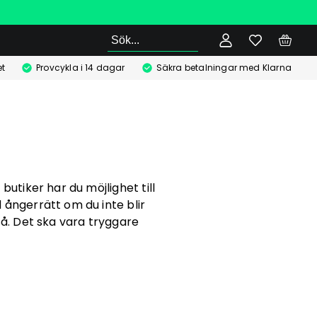
Sök
t
Provcykla i 14 dagar
Säkra betalningar med Klarna
butiker har du möjlighet till
d ångerrätt om du inte blir
 så. Det ska vara tryggare