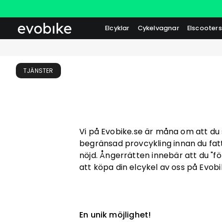
Elcyklar
Cykelvagnar
Elscooters
TJÄNSTER
Vi på Evobike.se är måna om att du so
begränsad provcykling innan du fatta
nöjd. Ångerrätten innebär att du "för
att köpa din elcykel av oss på Evobik
En unik möjlighet!