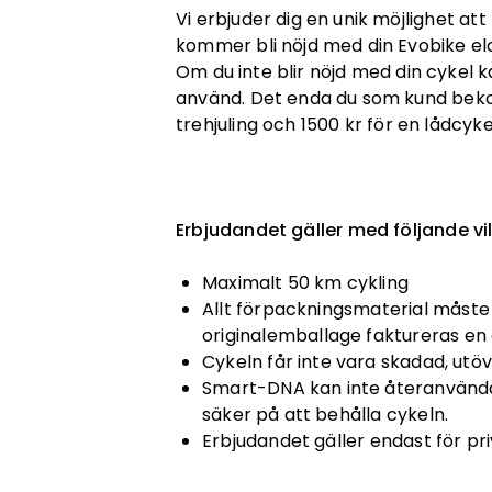
Vi erbjuder dig en unik möjlighet at
kommer bli nöjd med din Evobike elcy
Om du inte blir nöjd med din cykel k
använd. Det enda du som kund bekosta
trehjuling och 1500 kr för en lådcykel
Erbjudandet gäller med följande vil
Maximalt 50 km cykling
Allt förpackningsmaterial måste 
originalemballage faktureras en 
Cykeln får inte vara skadad, utö
Smart-DNA kan inte återanvändas
säker på att behålla cykeln.
Erbjudandet gäller endast för pr