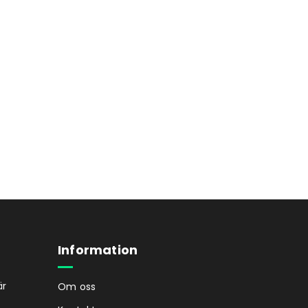
Information
är
Om oss