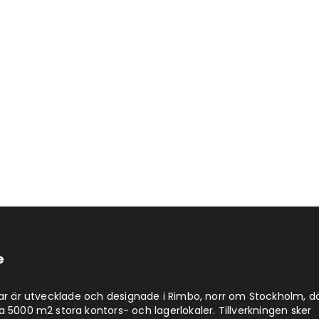
e
lar är utvecklade och designade i Rimbo, norr om Stockholm, d
a 5000 m2 stora kontors- och lagerlokaler. Tillverkningen sker