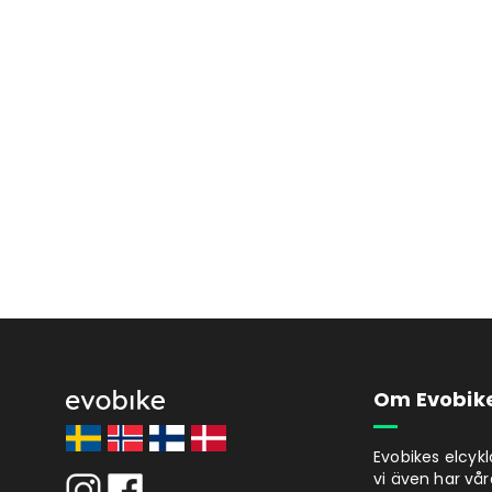
Om Evobik
Evobikes elcyk
vi även har vår