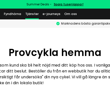
Summer Deals -
Spara tusenlappar!
Fyndhörna
Tjänster
e-journeys
Om oss
Marknadens bästa garantipake
Provcykla hemma
m kund ska bli helt nöjd med ditt köp hos oss. I vanliga 
r ditt beslut. Beställer du från en webbutik har du allti
siktigt får undersöka" din nya cykel. Vi vill gå längre än
e än i din lokala butik!