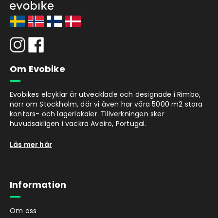
Räckvidd
Med en räckvidd på 15-20 km ger Evobike
Balance JR barnen friheten att utforska
större områden utan oro. Den långa lektiden
och den snabba laddningskapaciteten
Om Evobike
innebär att äventyret aldrig behöver ta slut i
förtid.
Evobikes elcyklar är utvecklade och designade i Rimbo,
Säkerhet
norr om Stockholm, där vi även har våra 5000 m2 stora
Notera att denna produkt har en hög
kontors- och lagerlokaler. Tillverkningen sker
topphastighet (18 km/h). Vi vill uppmana dig
huvudsakligen i vackra Aveiro, Portugal.
som förälder att hålla uppsikt över ditt barn
Läs mer här
under användning samt se till att lämplig
säkerhetsutrustning bärs av föraren.
Motor och batteri
Information
Cykelns bakmonterade 250W borstlösa
motor och dess kraftfulla 187,2Wh batteri
Om oss
säkerställer en jämn och effektiv åktur.