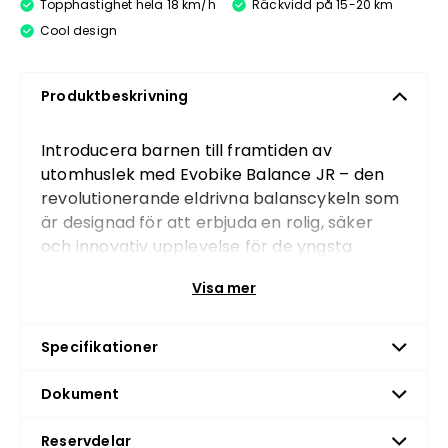
Topphastighet hela 18 km/h
Räckvidd på 15-20 km
Cool design
Produktbeskrivning
Introducera barnen till framtiden av
utomhuslek med Evobike Balance JR – den
revolutionerande eldrivna balanscykeln som
är designad för att erbjuda en rolig, säker
och innovativ upplevelse för de yngsta
äventyrarna. Genom att kombinera
Visa mer
toppmodern teknik med användarvänliga
funktioner är Evobike Balance JR det
perfekta valet för barn som är redo att
Specifikationer
utforska världen på två hjul.
Dokument
Design
Evobike Balance JR stoltserar med en robust
Reservdelar