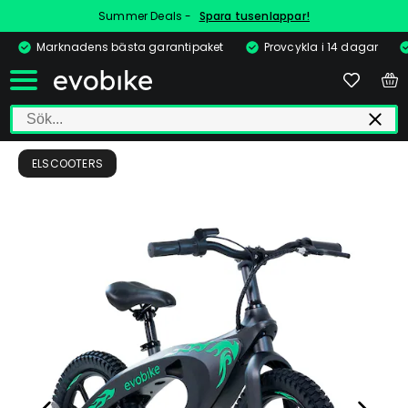
Summer Deals -
Spara tusenlappar!
Marknadens bästa garantipaket
Provcykla i 14 dagar
ELSCOOTERS