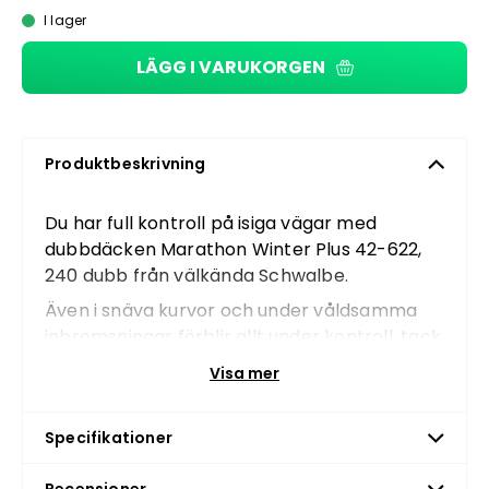
I lager
LÄGG I VARUKORGEN
Produktbeskrivning
Du har full kontroll på isiga vägar med
dubbdäcken Marathon Winter Plus 42-622,
240 dubb från välkända Schwalbe.
Även i snäva kurvor och under våldsamma
inbromsningar förblir allt under kontroll, tack
vare speciell vinterblandning, lamellbana
Visa mer
och upp till 240 spikar. För bästa möjliga
punkteringsskydd kommer den med ett
Specifikationer
SmartGuard-lager. Schwalbe skyddsnivå 7.
Dimensioner:
42-622, 240.