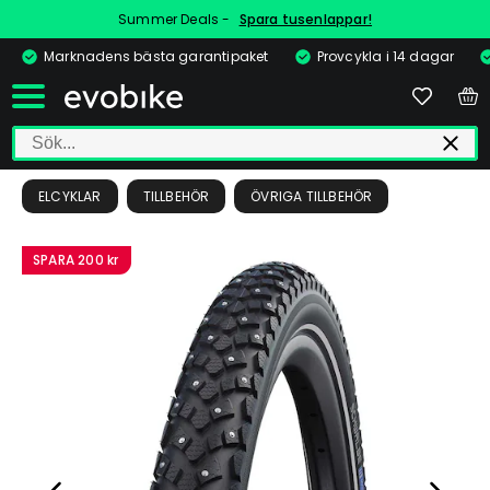
Summer Deals -
Spara tusenlappar!
Marknadens bästa garantipaket
Provcykla i 14 dagar
ELCYKLAR
TILLBEHÖR
ÖVRIGA TILLBEHÖR
SPARA
200 kr