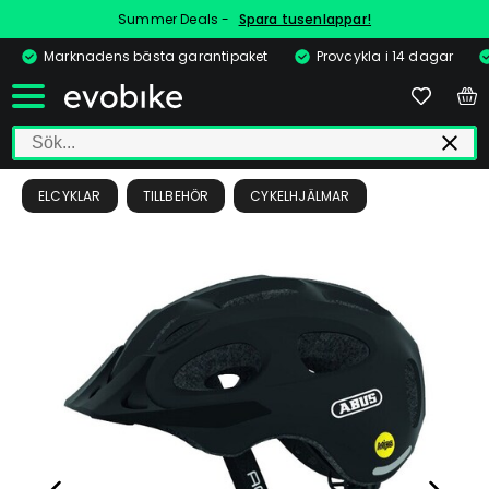
Summer Deals -
Spara tusenlappar!
Marknadens bästa garantipaket
Provcykla i 14 dagar
ELCYKLAR
TILLBEHÖR
CYKELHJÄLMAR