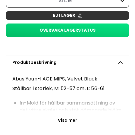
STL. M
EJ I LAGER
ÖVERVAKA LAGERSTATUS
Produktbeskrivning
Abus Youn-I ACE MIPS, Velvet Black
Ställbar i storlek, M: 52-57 cm, L: 56-61
In-Mold för hållbar sammansättning av
det yttre skalet och stöt dämpande hjälm
materialet (EPS)
Visa mer
Avtagbar skärm
Djupgående baksida och nackskydd