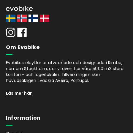
Förkortningen MIPS står för Multi-directional
Impact Protection System och systemet har
utvecklats av specialister inom
förebyggande av hjärnskador vid
rotationsfall. Tack vare MIPS-systemet kan
upp till 40 % av energin från fall reduceras
Om Evobike
och påverkan på hjärnan till följd av det
minskas avsevärt. Därigenom kan
Evobikes elcyklar är utvecklade och designade i Rimbo,
hjärnskador reduceras eller t.o.m. undvikas
norr om Stockholm, där vi även har våra 5000 m2 stora
helt.
kontors- och lagerlokaler. Tillverkningen sker
huvudsakligen i vackra Aveiro, Portugal.
Läs mer här
Information