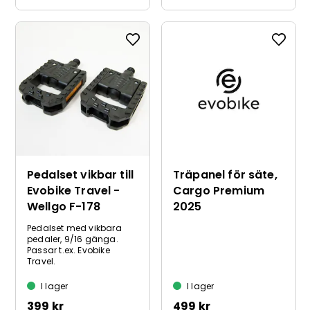
Pedalset vikbar till
Träpanel för säte,
Evobike Travel -
Cargo Premium
Wellgo F-178
2025
Pedalset med vikbara
pedaler, 9/16 gänga.
Passar t.ex. Evobike
Travel.
I lager
I lager
399 kr
499 kr