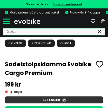
Summer Deals -
Spara tusenlappar!
Marknadens bästa garantipaket
Provcykla i 14 dagar
ELCYKLAR
RESERVDELAR
ÖVRIGT
Sadelstolpsklamma Evobike
Cargo Premium
199 kr
Ej i lager
EJ I LAGER