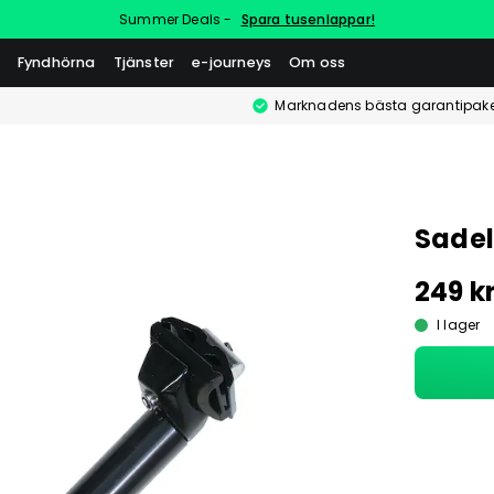
Summer Deals -
Spara tusenlappar!
Fyndhörna
Tjänster
e-journeys
Om oss
Marknadens bästa garantipake
Sadel
249 k
I lager