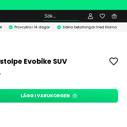
Sök
t
Provcykla i 14 dagar
Säkra betalningar med Klarna
stolpe Evobike SUV
r
LÄGG I VARUKORGEN