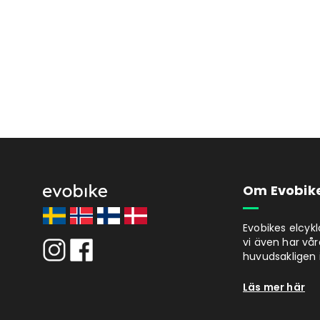
Om Evobik
Evobikes elcyk
vi även har vår
huvudsakligen i
Läs mer här