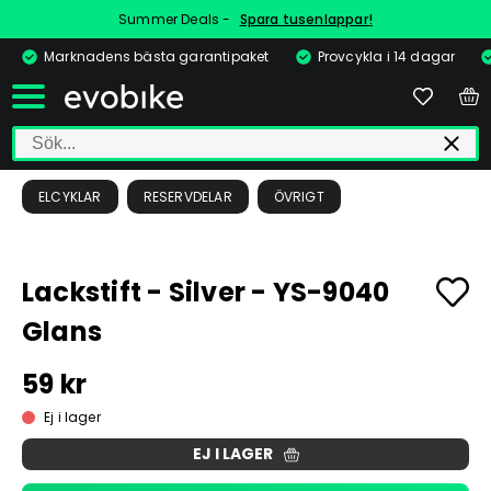
Summer Deals -
Spara tusenlappar!
Marknadens bästa garantipaket
Provcykla i 14 dagar
ELCYKLAR
RESERVDELAR
ÖVRIGT
Lackstift - Silver - YS-9040
Glans
59 kr
Ej i lager
EJ I LAGER