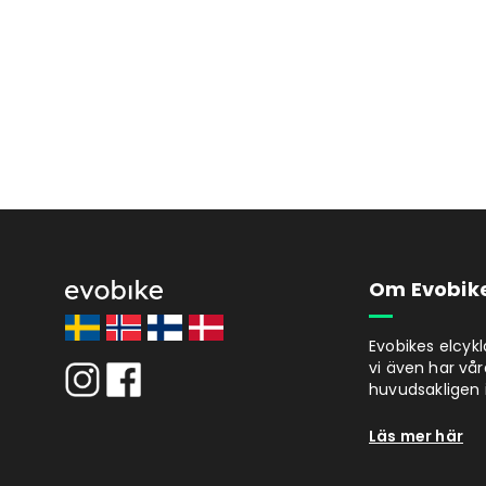
Om Evobik
Evobikes elcyk
vi även har vår
huvudsakligen i
Läs mer här