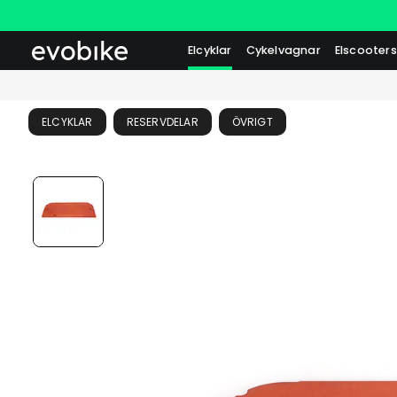
Elcyklar
Cykelvagnar
Elscooters
ELCYKLAR
RESERVDELAR
ÖVRIGT