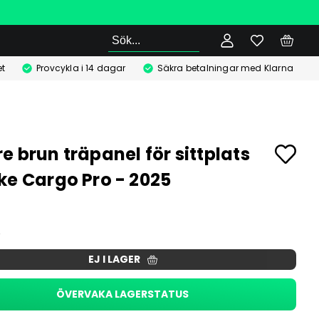
Sök
t
Provcykla i 14 dagar
Säkra betalningar med Klarna
e brun träpanel för sittplats
ke Cargo Pro - 2025
r
EJ I LAGER
ÖVERVAKA LAGERSTATUS