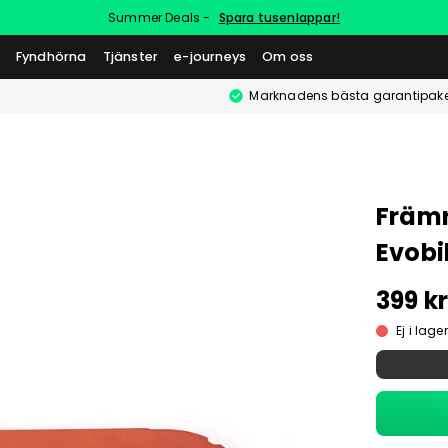
Summer Deals -
Spara tusenlappar!
Fyndhörna
Tjänster
e-journeys
Om oss
Marknadens bästa garantipake
Främr
Evobi
399 k
Ej i lager