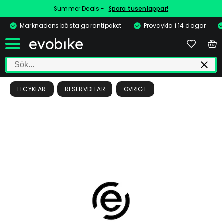
Summer Deals -
Spara tusenlappar!
Marknadens bästa garantipaket
Provcykla i 14 dagar
ELCYKLAR
RESERVDELAR
ÖVRIGT