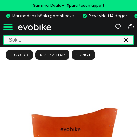
Summer Deals -
Spara tusenlappar!
Marknadens bästa garantipaket
Provcykla i 14 dagar
ELCYKLAR
RESERVDELAR
ÖVRIGT