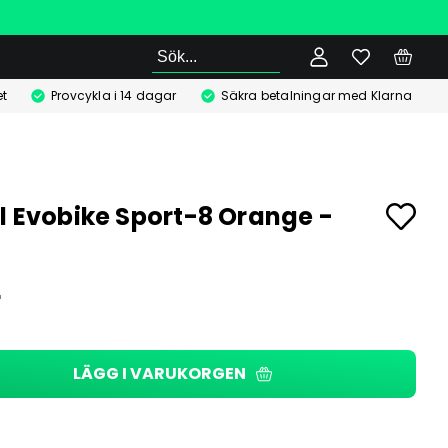
Sök
t
Provcykla i 14 dagar
Säkra betalningar med Klarna
l Evobike Sport-8 Orange -
r
LÄGG I VARUKORGEN