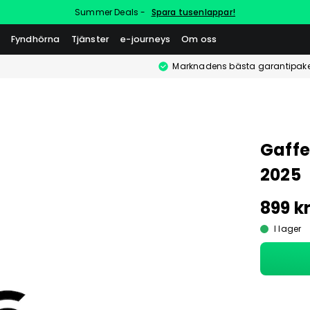
Summer Deals -
Spara tusenlappar!
Fyndhörna
Tjänster
e-journeys
Om oss
Marknadens bästa garantipake
Gaffe
2025
899 k
I lager