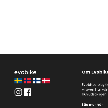
Om Evobik
Evobikes elcyk
vi även har vår
huvudsakligen i
Läs mer här