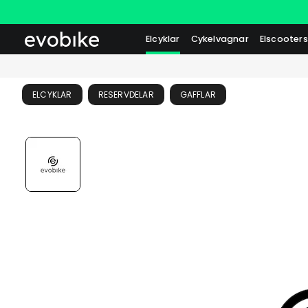
Elcyklar
Cykelvagnar
Elscooters
ELCYKLAR
RESERVDELAR
GAFFLAR