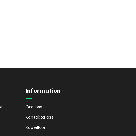
Information
är
Om oss
Kontakta oss
Köpvillkor