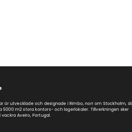
e
lar är utvecklade och designade i Rimbo, norr om Stockholm, d
a 5000 m2 stora kontors- och lagerlokaler. Tillverkningen sker
 vackra Aveiro, Portugal.