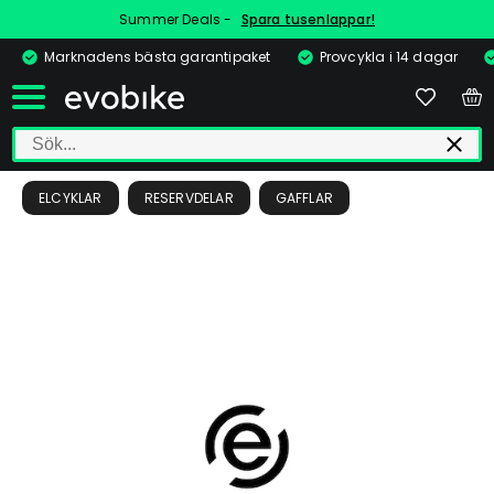
Summer Deals -
Spara tusenlappar!
Marknadens bästa garantipaket
Provcykla i 14 dagar
ELCYKLAR
RESERVDELAR
GAFFLAR