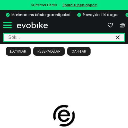
Summer Deals -
Spara tusenlappar!
Marknadens bästa garantipaket
Provcykla i 14 dagar
ELCYKLAR
RESERVDELAR
GAFFLAR