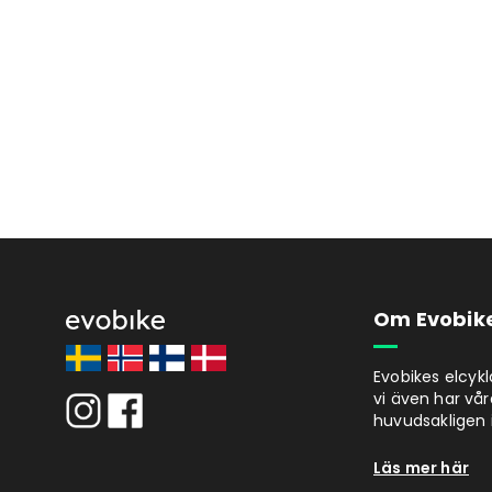
Om Evobik
Evobikes elcyk
vi även har vår
huvudsakligen i
Läs mer här