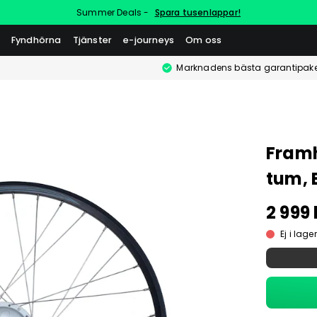
Summer Deals -
Spara tusenlappar!
Fyndhörna
Tjänster
e-journeys
Om oss
Marknadens bästa garantipake
Framh
tum, 
2 999 
Ej i lager