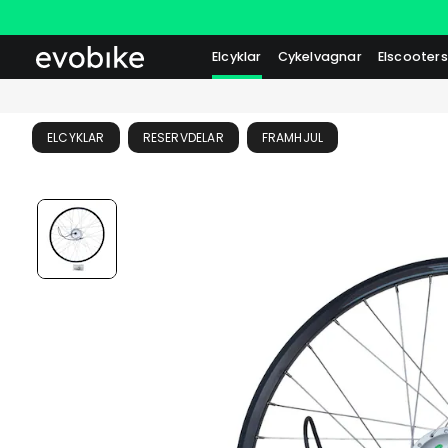
Elcyklar
Cykelvagnar
Elscooters
ELCYKLAR
RESERVDELAR
FRAMHJUL