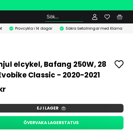
Sök
t
Provcykla i 14 dagar
Säkra betalningar med Klarna
jul elcykel, Bafang 250W, 28
Evobike Classic - 2020-2021
kr
EJ I LAGER
ÖVERVAKA LAGERSTATUS