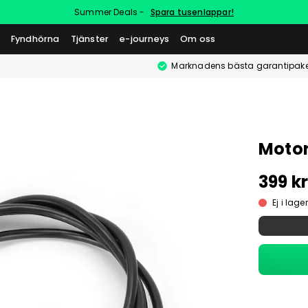
Summer Deals -
Spara tusenlappar!
Fyndhörna
Tjänster
e-journeys
Om oss
Marknadens bästa garantipake
Motor
399 k
Ej i lager