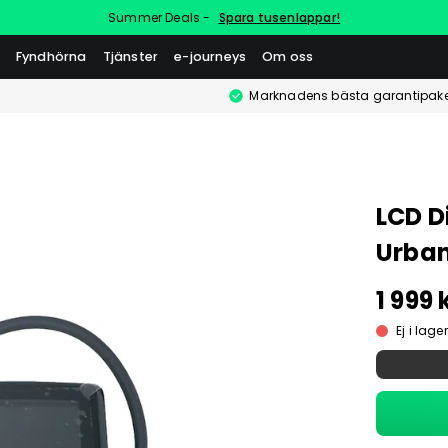
Summer Deals -
Spara tusenlappar!
Fyndhörna
Tjänster
e-journeys
Om oss
Marknadens bästa garantipake
LCD D
Urba
1 999 
Ej i lager