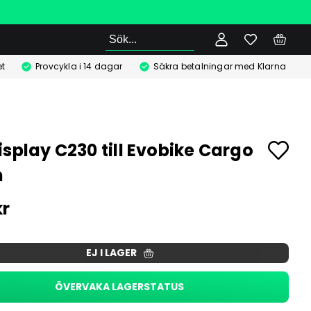
Sök
t
Provcykla i 14 dagar
Säkra betalningar med Klarna
isplay C230 till Evobike Cargo
n
kr
EJ I LAGER
ÖVERVAKA LAGERSTATUS