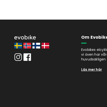
Om Evobik
Evobikes elcyk
vi även har vår
huvudsakligen i
Läs mer här