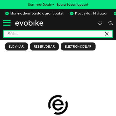
Summer Deals -
Spara tusenlappar!
Marknadens bästa garantipaket
Provcykla i 14 dagar
ELCYKLAR
RESERVDELAR
ELEKTRONIKDELAR