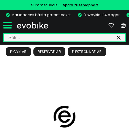
Summer Deals -
Spara tusenlappar!
Marknadens bästa garantipaket
Provcykla i 14 dagar
ELCYKLAR
RESERVDELAR
ELEKTRONIKDELAR