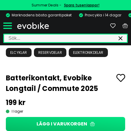
Summer Deals -
Spara tusenlappar!
Marknadens bästa garantipaket
Provcykla i 14 dagar
ELCYKLAR
RESERVDELAR
ELEKTRONIKDELAR
Batterikontakt, Evobike
Longtail / Commute 2025
199 kr
I lager
LÄGG I VARUKORGEN