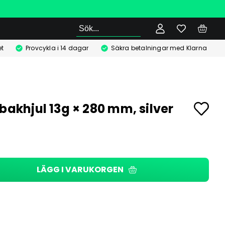
Sök
t
Provcykla i 14 dagar
Säkra betalningar med Klarna
 bakhjul 13g × 280 mm, silver
LÄGG I VARUKORGEN