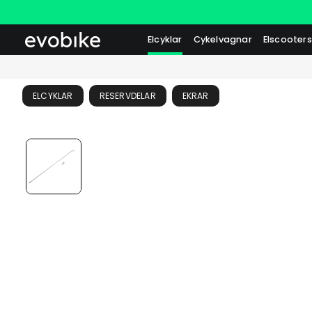
Elcyklar
Cykelvagnar
Elscooters
ELCYKLAR
RESERVDELAR
EKRAR