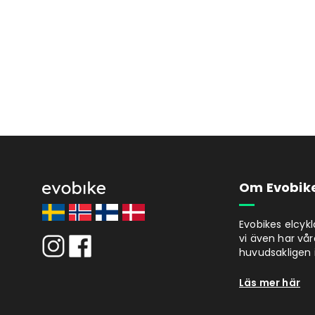
Om Evobik
Evobikes elcyk
vi även har vår
huvudsakligen i
Läs mer här