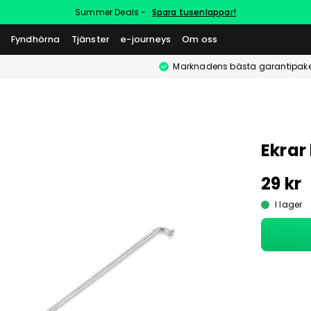
Summer Deals -
Spara tusenlappar!
Fyndhörna
Tjänster
e-journeys
Om oss
Marknadens bästa garantipake
Ekrar
29 kr
I lager