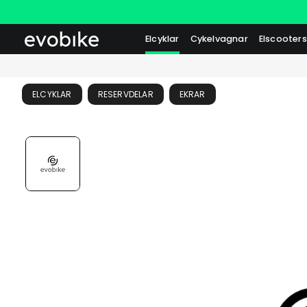
Elcyklar
Cykelvagnar
Elscooters
ELCYKLAR
RESERVDELAR
EKRAR