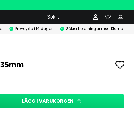
Sök
t
Provcykla i 14 dagar
Säkra betalningar med Klarna
 235mm
LÄGG I VARUKORGEN