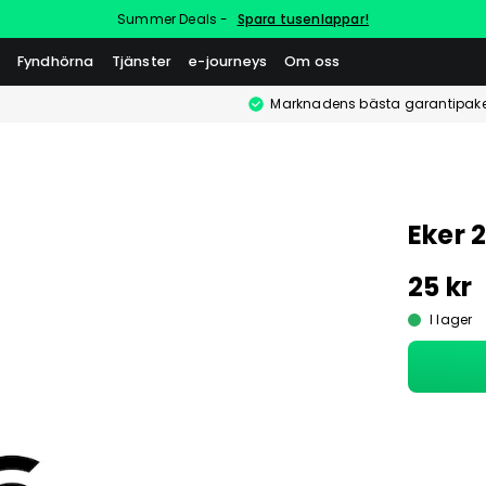
Summer Deals -
Spara tusenlappar!
Fyndhörna
Tjänster
e-journeys
Om oss
Marknadens bästa garantipake
Eker
25 kr
I lager