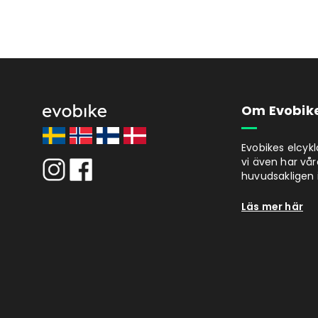
Om Evobik
Evobikes elcyk
vi även har vår
huvudsakligen i
Läs mer här