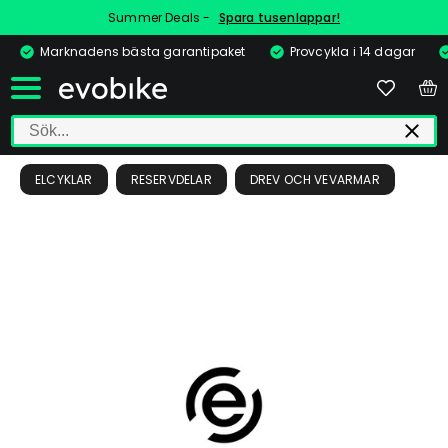
Summer Deals -
Spara tusenlappar!
Marknadens bästa garantipaket
Provcykla i 14 dagar
ELCYKLAR
RESERVDELAR
DREV OCH VEVARMAR