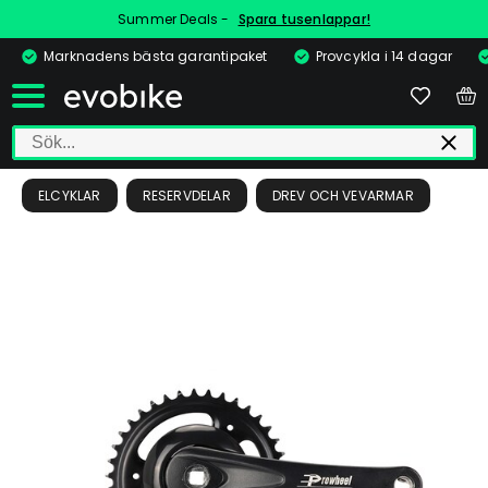
Summer Deals -
Spara tusenlappar!
Marknadens bästa garantipaket
Provcykla i 14 dagar
ELCYKLAR
RESERVDELAR
DREV OCH VEVARMAR