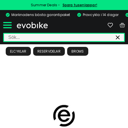
Summer Deals -
Spara tusenlappar!
Marknadens bästa garantipaket
Provcykla i 14 dagar
ELCYKLAR
RESERVDELAR
BROMS