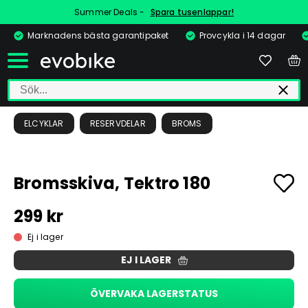
Summer Deals -
Spara tusenlappar!
Marknadens bästa garantipaket
Provcykla i 14 dagar
ELCYKLAR
RESERVDELAR
BROMS
Bromsskiva, Tektro 180
299 kr
Ej i lager
EJ I LAGER
ÖVERVAKA LAGERSTATUS