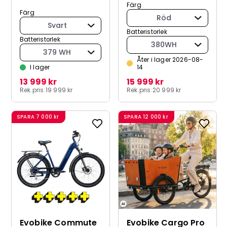
Färg
Färg
Röd
Svart
Batteristorlek
Batteristorlek
380WH
379 WH
Åter i lager 2026-08-
I lager
14
13 999 kr
15 999 kr
Rek.pris:
19 999 kr
Rek.pris:
20 999 kr
SPARA
7 000 kr
SPARA
12 000 kr
Evobike Commute
Evobike Cargo Pro