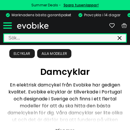
Summer Deals -
Spara tusenlappar!
Marknadens bästa garantipaket
Provcykla i 14 dagar
ELCYKLAR
ALLA MODELLER
Damcyklar
En elektrisk damcykel från Evobike har gedigen
kvalitet. Evobike elcyklar är tillverkade i Portugal
och designade i Sverige och finns i ett flertal
modeller för att du ska hitta den bästa
damelcykeln för dig. Våra damcyklar ser lite olika
ut och det är därför bra att fundera på vilken
modell som passar dig bäst. Är det en mer klassisk