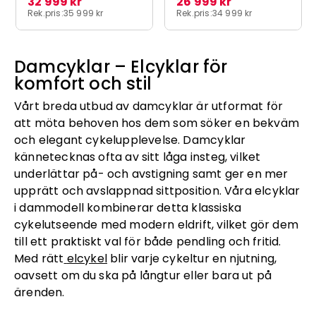
32 999 kr
26 999 kr
Rek.pris:
35 999 kr
Rek.pris:
34 999 kr
Damcyklar – Elcyklar för
komfort och stil
Vårt breda utbud av damcyklar är utformat för
att möta behoven hos dem som söker en bekväm
och elegant cykelupplevelse. Damcyklar
kännetecknas ofta av sitt låga insteg, vilket
underlättar på- och avstigning samt ger en mer
upprätt och avslappnad sittposition. Våra elcyklar
i dammodell kombinerar detta klassiska
cykelutseende med modern eldrift, vilket gör dem
till ett praktiskt val för både pendling och fritid.
Med rätt
elcykel
blir varje cykeltur en njutning,
oavsett om du ska på långtur eller bara ut på
ärenden.