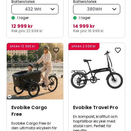
Batteristorlek
Batteristorlek
432 WH
380WH
I lager
I lager
12 999 kr
14 999 kr
Rek.pris:
22 999 kr
Rek.pris:
16 999 kr
SPARA
13 000 kr
SPARA
2 000 kr
Evobike Cargo
Evobike Travel Pro
Free
En kompakt, kraftfull och
hopfällbar elcykel med
Evobike Cargo Free är
stabil ram. Perfekt för
den ultimata elcykeln för
pendlin...