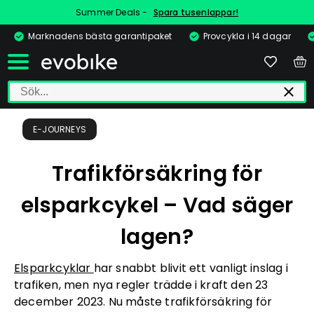
Summer Deals -
Spara tusenlappar!
Marknadens bästa garantipaket
Provcykla i 14 dagar
E-JOURNEYS
Trafikförsäkring för
elsparkcykel – Vad säger
lagen?
Elsparkcyklar
har snabbt blivit ett vanligt inslag i
trafiken, men nya regler trädde i kraft den 23
december 2023. Nu måste trafikförsäkring för