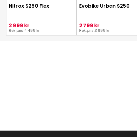
Nitrox S250 Flex
Evobike Urban S250
2 999 kr
2 799 kr
Rek.pris:
4 499 kr
Rek.pris:
3 999 kr