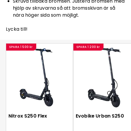
Skruva tillbaka bromsen. Justera bromsen med
hjälp av skruvarna så att bromsskivan är så
nära höger sida som möjligt.
Lycka till!
SPARA
1 500 kr
SPARA
1 200 kr
Nitrox S250 Flex
Evobike Urban S250