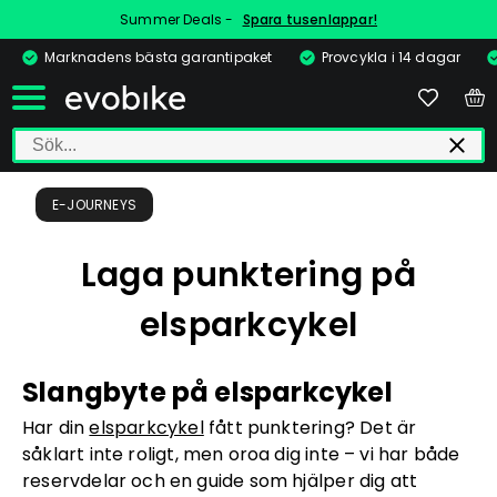
Summer Deals -
Spara tusenlappar!
Marknadens bästa garantipaket
Provcykla i 14 dagar
E-JOURNEYS
Laga punktering på
elsparkcykel
Slangbyte på elsparkcykel
Har din
elsparkcykel
fått punktering? Det är
såklart inte roligt, men oroa dig inte – vi har både
reservdelar och en guide som hjälper dig att