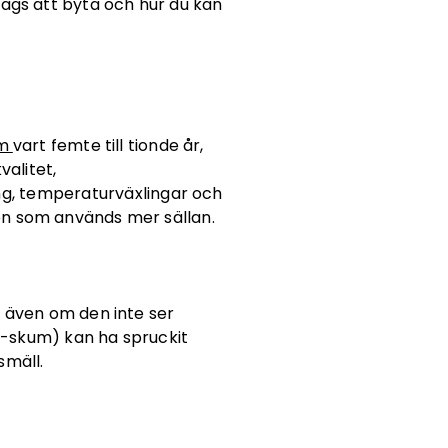
dags att byta och hur du kan
lm
vart femte till tionde år,
valitet,
ng, temperaturväxlingar och
en som används mer sällan.
, även om den inte ser
PS-skum) kan ha spruckit
smäll.