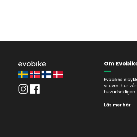
Om Evobik
Evobikes elcyk
vi även har vår
huvudsakligen i
Läs mer här