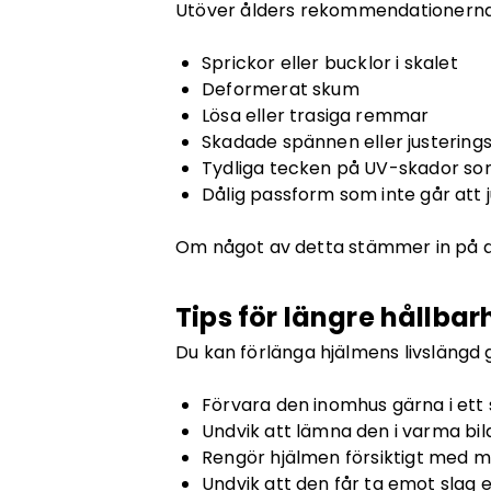
Utöver ålders rekommendationerna fi
Sprickor eller bucklor i skalet
Deformerat skum
Lösa eller trasiga remmar
Skadade spännen eller justerin
Tydliga tecken på UV-skador som
Dålig passform som inte går att 
Om något av detta stämmer in på di
Tips för längre hållbar
Du kan förlänga hjälmens livslängd 
Förvara den inomhus gärna i ett s
Undvik att lämna den i varma bila
Rengör hjälmen försiktigt med mil
Undvik att den får ta emot slag ell