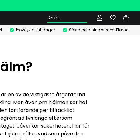
Sök
t
Provcykla i 14 dagar
Säkra betalningar med Klarna
jälm?
är en av de viktigaste åtgärderna
ykling. Men även om hjälmen ser hel
den fortfarande ger tillräckligt
begränsad livslängd eftersom
litaget påverkar säkerheten. Här får
kelhjälm håller, vad som påverkar