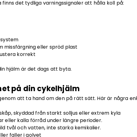
nns det tydliga varningssignaler att hålla koll på:
gssystem
 missfärgning eller spröd plast
justera korrekt
n hjälm är det dags att byta.
het på din cykelhjälm
genom att ta hand om den på rätt sätt. Här är några enk
kåp, skyddad från starkt solljus eller extrem kyla
r eller kalla förråd under längre perioder.
d tvål och vatten, inte starka kemikalier.
er faller i golvet