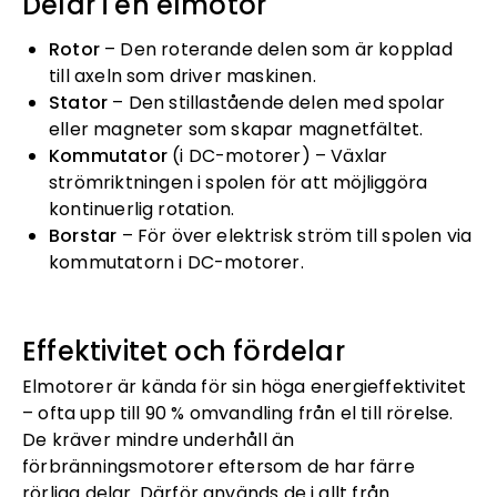
Delar i en elmotor
Rotor
– Den roterande delen som är kopplad
till axeln som driver maskinen.
Stator
– Den stillastående delen med spolar
eller magneter som skapar magnetfältet.
Kommutator
(i DC-motorer) – Växlar
strömriktningen i spolen för att möjliggöra
kontinuerlig rotation.
Borstar
– För över elektrisk ström till spolen via
kommutatorn i DC-motorer.
Effektivitet och fördelar
Elmotorer är kända för sin höga energieffektivitet
– ofta upp till 90 % omvandling från el till rörelse.
De kräver mindre underhåll än
förbränningsmotorer eftersom de har färre
rörliga delar. Därför används de i allt från