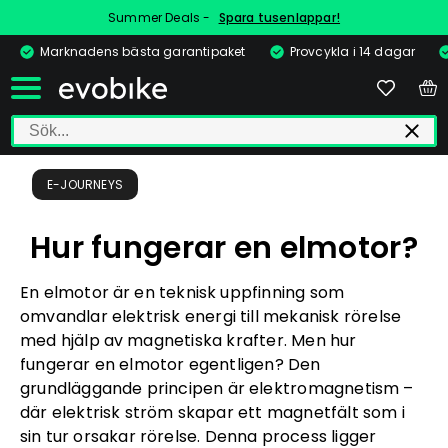
Summer Deals -
Spara tusenlappar!
Marknadens bästa garantipaket
Provcykla i 14 dagar
E-JOURNEYS
Hur fungerar en elmotor?
En elmotor är en teknisk uppfinning som
omvandlar elektrisk energi till mekanisk rörelse
med hjälp av magnetiska krafter. Men hur
fungerar en elmotor egentligen? Den
grundläggande principen är elektromagnetism –
där elektrisk ström skapar ett magnetfält som i
sin tur orsakar rörelse. Denna process ligger