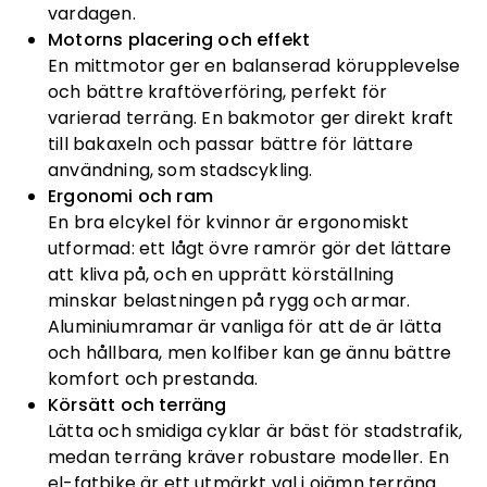
vardagen.
Motorns placering och effekt
En mittmotor ger en balanserad körupplevelse
och bättre kraftöverföring, perfekt för
varierad terräng. En bakmotor ger direkt kraft
till bakaxeln och passar bättre för lättare
användning, som stadscykling.
Ergonomi och ram
En bra elcykel för kvinnor är ergonomiskt
utformad: ett lågt övre ramrör gör det lättare
att kliva på, och en upprätt körställning
minskar belastningen på rygg och armar.
Aluminiumramar är vanliga för att de är lätta
och hållbara, men kolfiber kan ge ännu bättre
komfort och prestanda.
Körsätt och terräng
Lätta och smidiga cyklar är bäst för stadstrafik,
medan terräng kräver robustare modeller. En
el-fatbike är ett utmärkt val i ojämn terräng