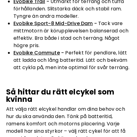
Evobike Trail
-
Utmärkt för terräng och tuffa
förhållanden. Slitstarka däck och stabil ram.
Tyngre än andra modeller.
Evobike Sport-8 Mid-Drive Dam
-
Tack vare
mittmotorn är körupplevelsen balanserad och
effektiv. Bra både i stad och terräng. Något
högre pris.
Evobike Commute
-
Perfekt för pendlare, lätt
att ladda och lång batteritid. Lätt och bekväm
att cykla på, men inte optimal för svår terräng.
Så hittar du rätt elcykel som
kvinna
Att välja rätt elcykel handlar om dina behov och
hur du ska använda den. Tänk på batteritid,
ramens komfort och motorns placering. Varje
modell har sina styrkor – välj rätt cykel för att få