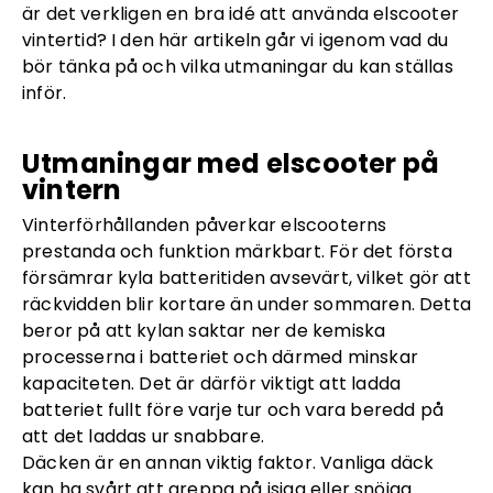
är det verkligen en bra idé att använda elscooter
vintertid? I den här artikeln går vi igenom vad du
bör tänka på och vilka utmaningar du kan ställas
inför.
Utmaningar med elscooter på
vintern
Vinterförhållanden påverkar elscooterns
prestanda och funktion märkbart. För det första
försämrar kyla batteritiden avsevärt, vilket gör att
räckvidden blir kortare än under sommaren. Detta
beror på att kylan saktar ner de kemiska
processerna i batteriet och därmed minskar
kapaciteten. Det är därför viktigt att ladda
batteriet fullt före varje tur och vara beredd på
att det laddas ur snabbare.
Däcken är en annan viktig faktor. Vanliga däck
kan ha svårt att greppa på isiga eller snöiga