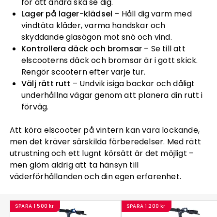
för att andra ska se dig.
Lager på lager-klädsel
– Håll dig varm med
vindtäta kläder, varma handskar och
skyddande glasögon mot snö och vind.
Kontrollera däck och bromsar
– Se till att
elscooterns däck och bromsar är i gott skick.
Rengör scootern efter varje tur.
Välj rätt rutt
– Undvik isiga backar och dåligt
underhållna vägar genom att planera din rutt i
förväg.
Att köra elscooter på vintern kan vara lockande,
men det kräver särskilda förberedelser. Med rätt
utrustning och ett lugnt körsätt är det möjligt –
men glöm aldrig att ta hänsyn till
väderförhållanden och din egen erfarenhet.
SPARA
1 500 kr
SPARA
1 200 kr