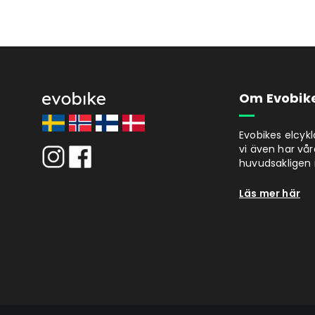
Om Evobik
Evobikes elcyk
vi även har vår
huvudsakligen i
Läs mer här