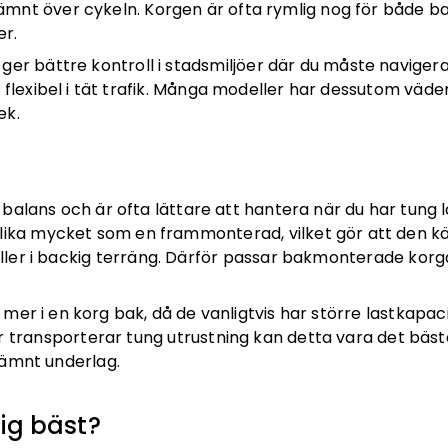
jämnt över cykeln. Korgen är ofta rymlig nog för både ba
er.
 ger bättre kontroll i stadsmiljöer där du måste navige
flexibel i tät trafik. Många modeller har dessutom väder
ek.
balans och är ofta lättare att hantera när du har tung
lika mycket som en frammonterad, vilket gör att den k
 eller i backig terräng. Därför passar bakmonterade korg
er i en korg bak, då de vanligtvis har större lastkapac
 transporterar tung utrustning kan detta vara det bästa 
jämnt underlag.
dig bäst?