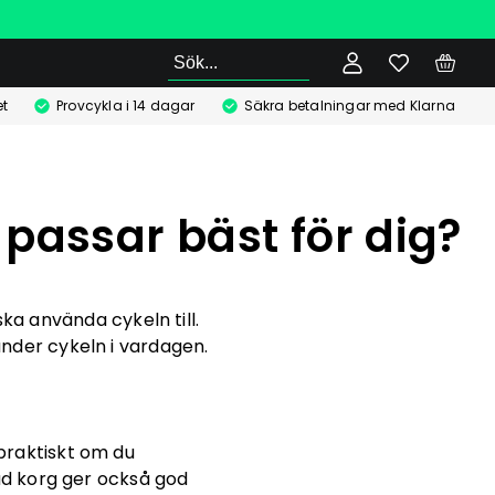
Sök
t
Provcykla i 14 dagar
Säkra betalningar med Klarna
 passar bäst för dig?
ka använda cykeln till.
nder cykeln i vardagen.
 praktiskt om du
d korg ger också god