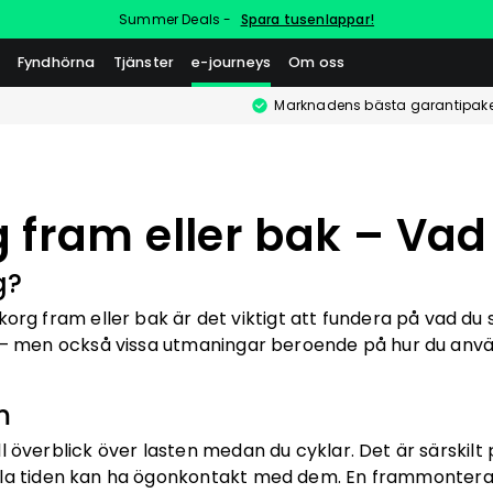
Summer Deals -
Spara tusenlappar!
Fyndhörna
Tjänster
e-journeys
Om oss
Marknadens bästa garantipake
 fram eller bak – Vad
g?
org fram eller bak är det viktigt att fundera på vad du s
r – men också vissa utmaningar beroende på hur du anvä
m
ll överblick över lasten medan du cyklar. Det är särskilt
ela tiden kan ha ögonkontakt med dem. En frammontera