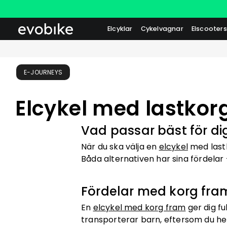
Elcyklar
Cykelvagnar
Elscooters
E-JOURNEYS
Elcykel med lastkorg
Vad passar bäst för di
När du ska välja en
elcykel
med lastk
Båda alternativen har sina fördela
Fördelar med korg fra
En
elcykel med korg fram
ger dig fu
transporterar barn, eftersom du h