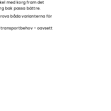
cykel med korg fram det
rg bak passa bättre.
prova båda varianterna för
a transportbehov – oavsett