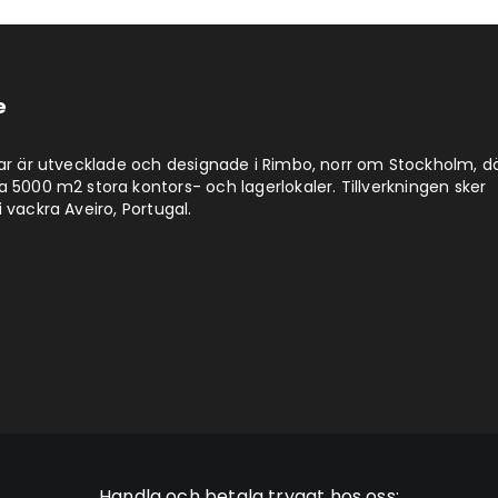
e
lar är utvecklade och designade i Rimbo, norr om Stockholm, d
a 5000 m2 stora kontors- och lagerlokaler. Tillverkningen sker
 vackra Aveiro, Portugal.
Handla och betala tryggt hos oss: