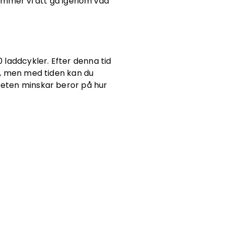
 kommer vi att gå igenom vad
 laddcykler. Efter denna tid
et, men med tiden kan du
iteten minskar beror på hur