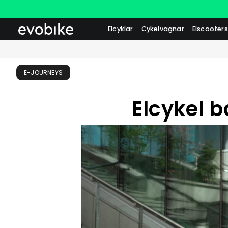
Elcyklar
Cykelvagnar
Elscooters
E-JOURNEYS
Elcykel b