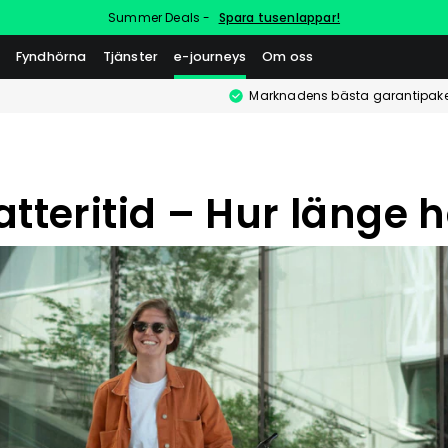
Summer Deals -
Spara tusenlappar!
Fyndhörna
Tjänster
e-journeys
Om oss
Marknadens bästa garantipake
atteritid – Hur länge h