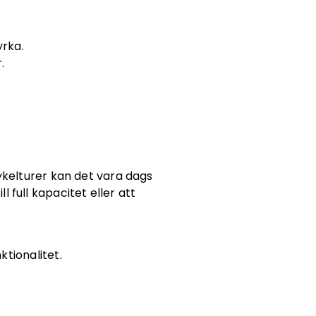
yrka.
.
cykelturer kan det vara dags
l full kapacitet eller att
ktionalitet.