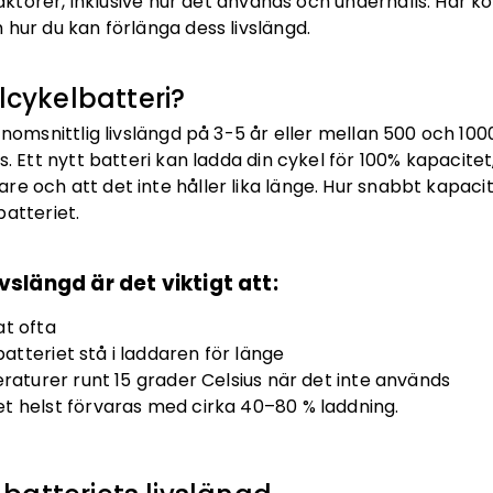
 faktorer, inklusive hur det används och underhålls. Här
 hur du kan förlänga dess livslängd.
elcykelbatteri?
nomsnittlig livslängd på 3-5 år eller mellan 500 och 1000
s. Ett nytt batteri kan ladda din cykel för 100% kapacit
re och att det inte håller lika länge. Hur snabbt kapac
batteriet.
ivslängd är det viktigt att:
at ofta
batteriet stå i laddaren för länge
raturer runt 15 grader Celsius när det inte används
iet helst förvaras med cirka 40–80 % laddning.