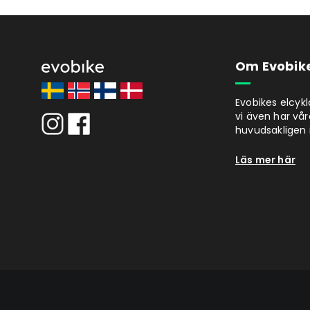
Om Evobik
Evobikes elcyk
vi även har vår
huvudsakligen i
Läs mer här