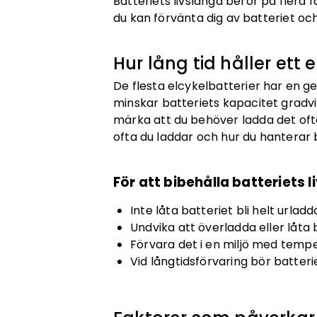
Batteriets livslängd beror på flera
du kan förvänta dig av batteriet och
Hur lång tid håller ett 
De flesta elcykelbatterier har en ge
minskar batteriets kapacitet gradvi
märka att du behöver ladda det ofta
ofta du laddar och hur du hanterar 
För att bibehålla batteriets l
Inte låta batteriet bli helt urladd
Undvika att överladda eller låta 
Förvara det i en miljö med tempe
Vid långtidsförvaring bör batter