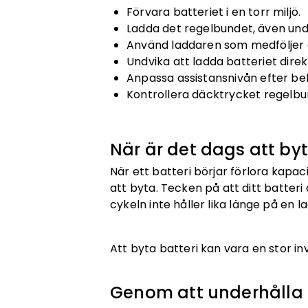
Förvara batteriet i en torr miljö.
Ladda det regelbundet, även unde
Använd laddaren som medföljer e
Undvika att ladda batteriet direk
Anpassa assistansnivån efter beho
Kontrollera däcktrycket regelbu
När är det dags att byt
När ett batteri börjar förlora kapac
att byta. Tecken på att ditt batteri ä
cykeln inte håller lika länge på en l
Att byta batteri kan vara en stor inv
Genom att underhålla d