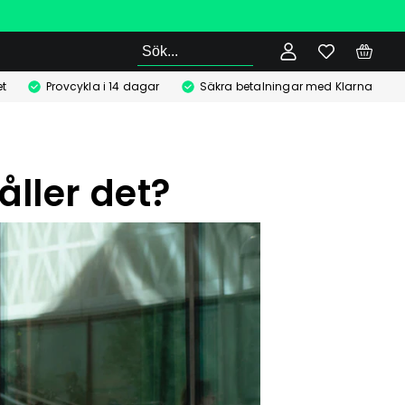
Sök
t
Provcykla i 14 dagar
Säkra betalningar med Klarna
åller det?