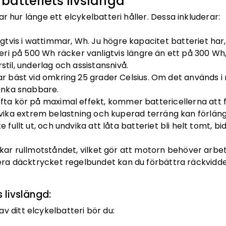
batteriets livslängd
r hur länge ett elcykelbatteri håller. Dessa inkluderar:
igtvis i wattimmar, Wh. Ju högre kapacitet batteriet har
teri på 500 Wh räcker vanligtvis längre än ett på 300 Wh
til, underlag och assistansnivå.
r bäst vid omkring 25 grader Celsius. Om det används i
unka snabbare.
ofta kör på maximal effekt, kommer battericellerna att 
vika extrem belastning och kuperad terräng kan förläng
fullt ut, och undvika att låta batteriet bli helt tomt, bidr
ökar rullmotståndet, vilket gör att motorn behöver arbe
era däcktrycket regelbundet kan du förbättra räckvidd
s livslängd:
av ditt elcykelbatteri bör du: