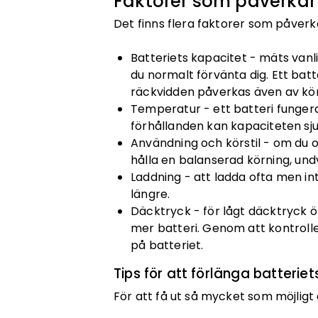
Faktorer som påverkar 
Det finns flera faktorer som påverka
Batteriets kapacitet - mäts vanl
du normalt förvänta dig. Ett bat
räckvidden påverkas även av körs
Temperatur - ett batteri fungera
förhållanden kan kapaciteten sj
Användning och körstil - om du 
hålla en balanserad körning, und
Laddning - att ladda ofta men inte 
längre.
Däcktryck - för lågt däcktryck 
mer batteri. Genom att kontroll
på batteriet.
Tips för att förlänga batteriet
För att få ut så mycket som möjligt 