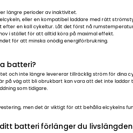
r längre perioder av inaktivitet.
lcykeln, eller en kompatibel laddare med rätt strömst
t efter en kall cykeltur. Låt det först nå rumstemperatur
v i stället för att alltid köra på maximal effekt.
ndet för att minska onödig energiförbrukning.
a batteri?
itet och inte längre levererar tillräcklig ström för dina 
r på väg att bli obrukbart kan vara att det inte laddar til
addning som tidigare.
estering, men det är viktigt för att behålla elcykelns fun
itt batteri förlänger du livslängden