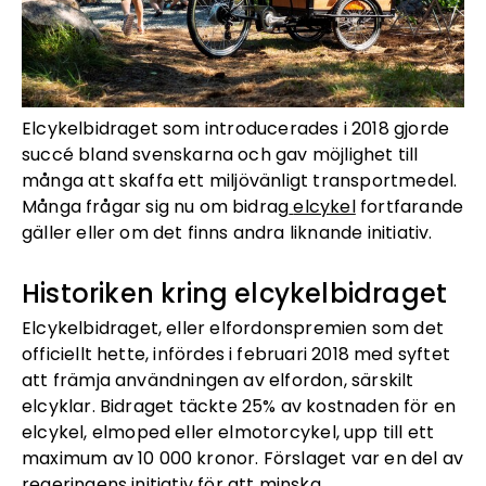
Elcykelbidraget som introducerades i 2018 gjorde
succé bland svenskarna och gav möjlighet till
många att skaffa ett miljövänligt transportmedel.
Många frågar sig nu om bidrag
elcykel
fortfarande
gäller eller om det finns andra liknande initiativ.
Historiken kring elcykelbidraget
Elcykelbidraget, eller elfordonspremien som det
officiellt hette, infördes i februari 2018 med syftet
att främja användningen av elfordon, särskilt
elcyklar. Bidraget täckte 25% av kostnaden för en
elcykel, elmoped eller elmotorcykel, upp till ett
maximum av 10 000 kronor. Förslaget var en del av
regeringens initiativ för att minska