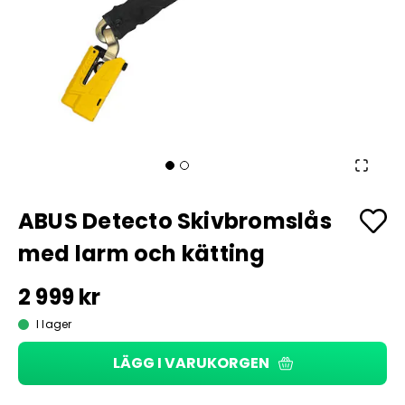
ABUS Detecto Skivbromslås
med larm och kätting
2 999 kr
I lager
LÄGG I VARUKORGEN