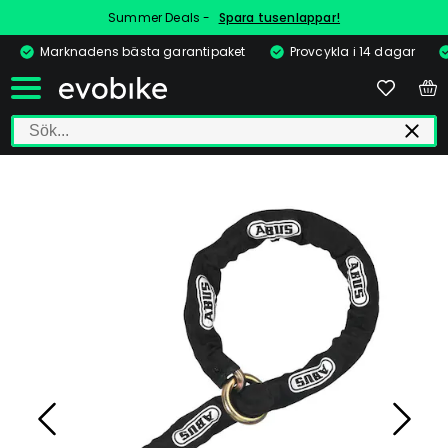
Summer Deals -
Spara tusenlappar!
Marknadens bästa garantipaket
Provcykla i 14 dagar