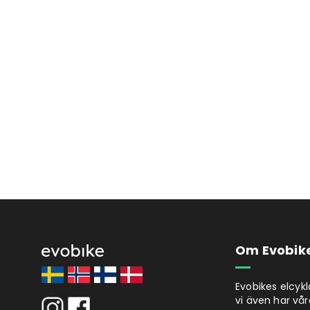
Om Evobik
Evobikes elcyk
vi även har vår