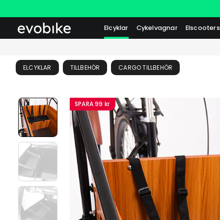
Elcyklar
Cykelvagnar
Elscooters
ELCYKLAR
TILLBEHÖR
CARGO TILLBEHÖR
SPARA
99 kr