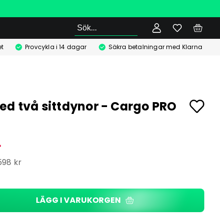
Sök
t
Provcykla i 14 dagar
Säkra betalningar med Klarna
ed två sittdynor - Cargo PRO
r
598 kr
LÄGG I VARUKORGEN