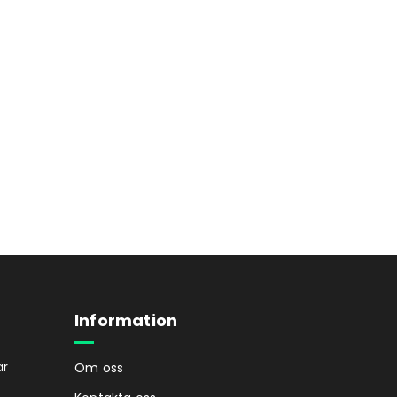
Information
är
Om oss