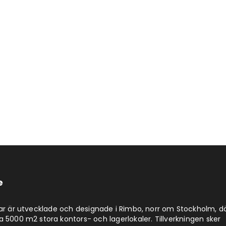
e
lar är utvecklade och designade i Rimbo, norr om Stockholm, d
a 5000 m2 stora kontors- och lagerlokaler. Tillverkningen sker