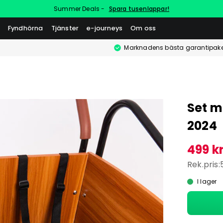
Summer Deals -
Spara tusenlappar!
Fyndhörna
Tjänster
e-journeys
Om oss
Marknadens bästa garantipake
Set m
2024
499 k
Rek.pris:
I lager