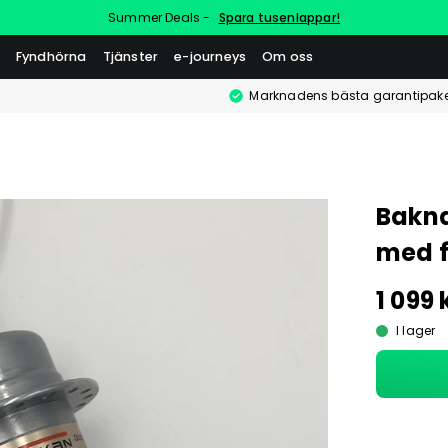
Summer Deals -
Spara tusenlappar!
Fyndhörna
Tjänster
e-journeys
Om oss
Marknadens bästa garantipake
Bakna
med 
1 099 
I lager