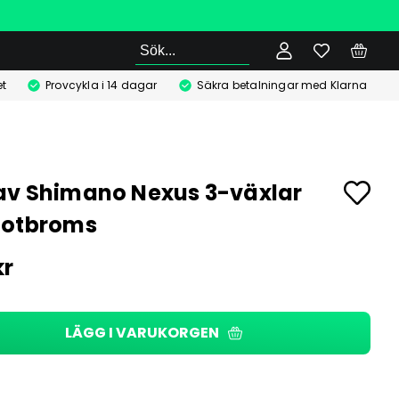
Sök
t
Provcykla i 14 dagar
Säkra betalningar med Klarna
v Shimano Nexus 3-växlar
fotbroms
kr
LÄGG I VARUKORGEN