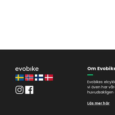
Om Evobik
Evobikes elcyk
vi även har vår
huvudsakligen i
Läs mer här