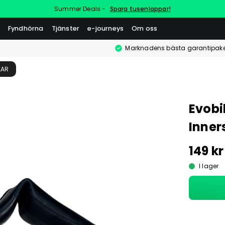
Summer Deals -
Spara tusenlappar!
Fyndhörna
Tjänster
e-journeys
Om oss
Marknadens bästa garantipake
LAR
Evobi
Inner
149 kr
I lager