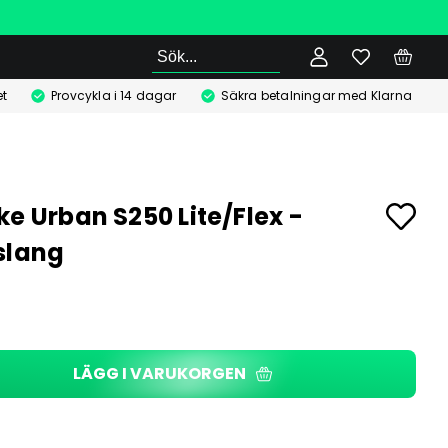
Sök
t
Provcykla i 14 dagar
Säkra betalningar med Klarna
ke Urban S250 Lite/Flex -
slang
LÄGG I VARUKORGEN