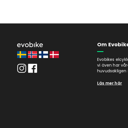
Om Evobik
Evobikes elcyk
vi även har vår
huvudsakligen i
Läs mer här