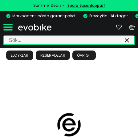
Summer Deals -
Spara tusenlappar!
Marknadens bästa garantipaket
Provcykla i 14 dagar
ELCYKLAR
RESERVDELAR
ÖVRIGT